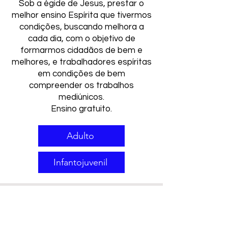
Sob a égide de Jesus, prestar o
melhor ensino Espírita que tivermos
condições, buscando melhora a
cada dia, com o objetivo de
formarmos cidadãos de bem e
melhores, e trabalhadores espíritas
em condições de bem
compreender os trabalhos
mediúnicos.
Ensino gratuito.
Adulto
Infantojuvenil