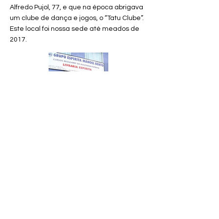
Alfredo Pujol, 77, e que na época abrigava
um clube de dança e jogos, o “Tatu Clube”.
Este local foi nossa sede até meados de
2017.
Antiga sede na Alfredo Pujol, 77
Acompanhando o progresso da própria
Doutrina Espírita no Brasil, o GEMB passou
por uma transformação física e doutrinária
profunda, que visa, acima de tudo, curar a
alma ao invés de apenas curar o corpo. Foi
assim que em 30 de julho de 2017 nos
transferimos para nosso atual prédio,
localizado no número 91 da Rua Alfredo