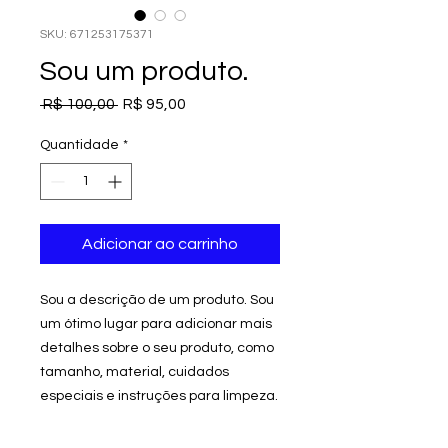
SKU: 671253175371
Sou um produto.
Preço
Preço
 R$ 100,00 
R$ 95,00
normal
promocional
Quantidade
*
Adicionar ao carrinho
Sou a descrição de um produto. Sou 
um ótimo lugar para adicionar mais 
detalhes sobre o seu produto, como 
tamanho, material, cuidados 
especiais e instruções para limpeza.